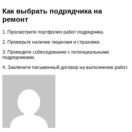
Как выбрать подрядчика на
ремонт
1. Просмотрите портфолио работ подрядчика.
2. Проверьте наличие лицензии и страховки.
3. Проведите собеседование с потенциальными
подрядчиками.
4. Заключите письменный договор на выполнение работ.
Facebook
Twitter
LinkedIn
Tumblr
Pinterest
Reddit
VKontakte
Odnoklassniki
Skype
WhatsApp
Telegram
Viber
Share
Print
via
Email