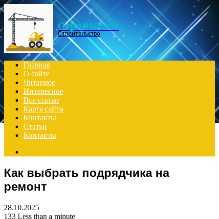
Menu
Строй101км
Строительство
Главная
О сайте
Читаемое
Интересное
Все статьи
Карта сайта
Контакты
Статьи
Контакты
Search
for
Как выбрать подрядчика на
ремонт
28.10.2025
133
Less than a minute