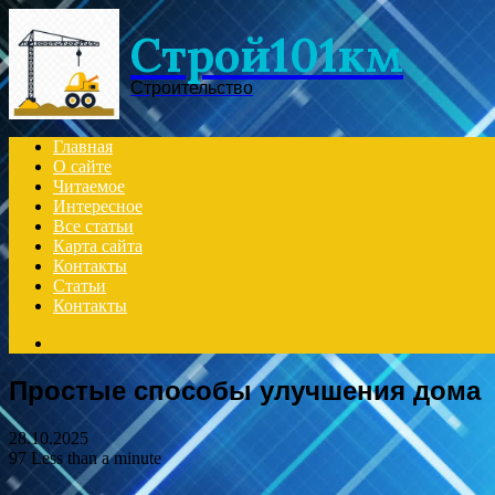
Menu
Строй101км
Строительство
Главная
О сайте
Читаемое
Интересное
Все статьи
Карта сайта
Контакты
Статьи
Контакты
Search
for
Простые способы улучшения дома
28.10.2025
97
Less than a minute